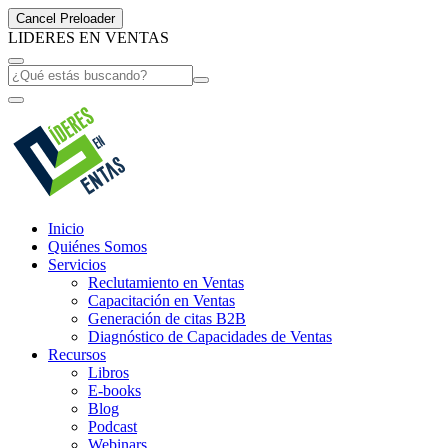
Cancel Preloader
L
I
D
E
R
E
S
E
N
V
E
N
T
A
S
Inicio
Quiénes Somos
Servicios
Reclutamiento en Ventas
Capacitación en Ventas
Generación de citas B2B
Diagnóstico de Capacidades de Ventas
Recursos
Libros
E-books
Blog
Podcast
Webinars