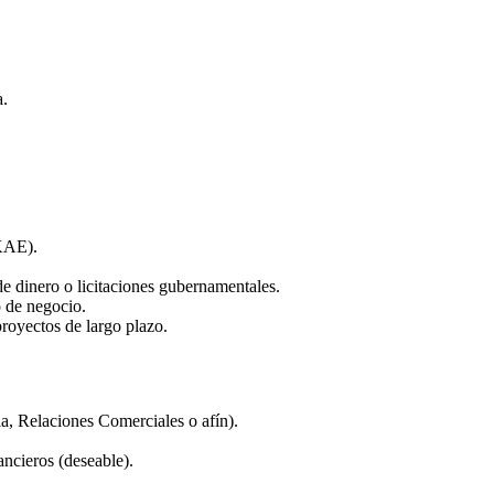
a.
(KAE).
de dinero o licitaciones gubernamentales.
o de negocio.
proyectos de largo plazo.
ia, Relaciones Comerciales o afín).
ancieros (deseable).