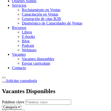
Quiénes Somos
Servicios
Reclutamiento en Ventas
Capacitación en Ventas
Generación de citas B2B
Diagnóstico de Capacidades de Ventas
Recursos
Libros
E-books
Blog
Podcast
Webinars
Vacantes
Vacantes disponibles
Enviar curriculum
Contacto
Solicitar consultoría
Vacantes Disponibles
Palabras clave