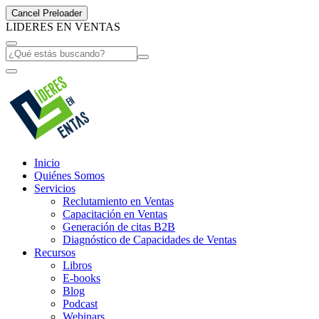
Cancel Preloader
L
I
D
E
R
E
S
E
N
V
E
N
T
A
S
Inicio
Quiénes Somos
Servicios
Reclutamiento en Ventas
Capacitación en Ventas
Generación de citas B2B
Diagnóstico de Capacidades de Ventas
Recursos
Libros
E-books
Blog
Podcast
Webinars